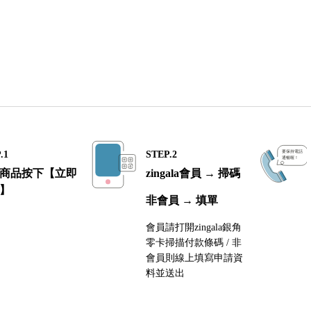
.1
STEP.2
商品按下【立即
zingala會員 → 掃碼
】
非會員 → 填單
會員請打開zingala銀角
零卡掃描付款條碼 / 非
會員則線上填寫申請資
料並送出