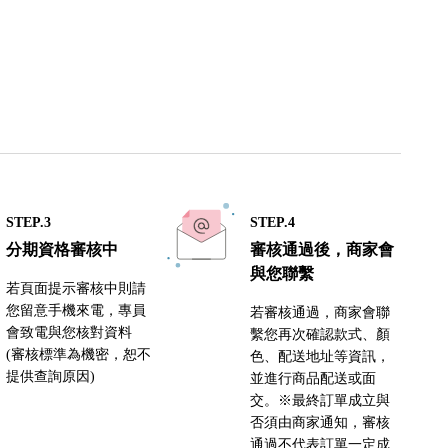
STEP.3
STEP.4
分期資格審核中
審核通過後，商家會
與您聯繫
若頁面提示審核中則請
您留意手機來電，專員
若審核通過，商家會聯
會致電與您核對資料
繫您再次確認款式、顏
(審核標準為機密，恕不
色、配送地址等資訊，
提供查詢原因)
並進行商品配送或面
交。※最終訂單成立與
否須由商家通知，審核
通過不代表訂單一定成