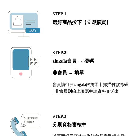
STEP.1
選好商品按下【立即購買】
STEP.2
zingala會員 → 掃碼
非會員 → 填單
會員請打開zingala銀角零卡掃描付款條碼
/ 非會員則線上填寫申請資料並送出
STEP.3
分期資格審核中