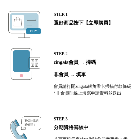
STEP.1
選好商品按下【立即購買】
STEP.2
zingala會員 → 掃碼
非會員 → 填單
會員請打開zingala銀角零卡掃描付款條碼
/ 非會員則線上填寫申請資料並送出
STEP.3
分期資格審核中