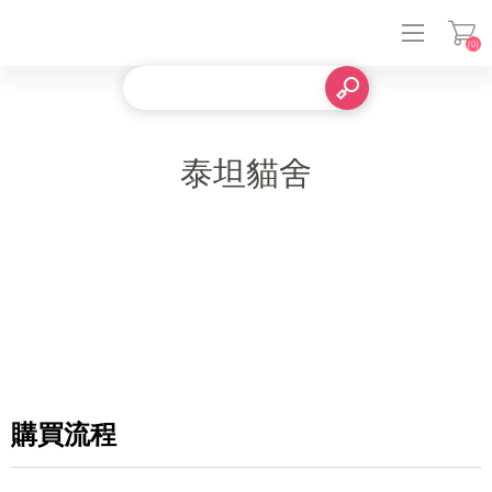
(0)
登入
泰坦貓舍
購買流程