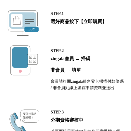
STEP.1
選好商品按下【立即購買】
STEP.2
zingala會員 → 掃碼
非會員 → 填單
會員請打開zingala銀角零卡掃描付款條碼
/ 非會員則線上填寫申請資料並送出
STEP.3
分期資格審核中