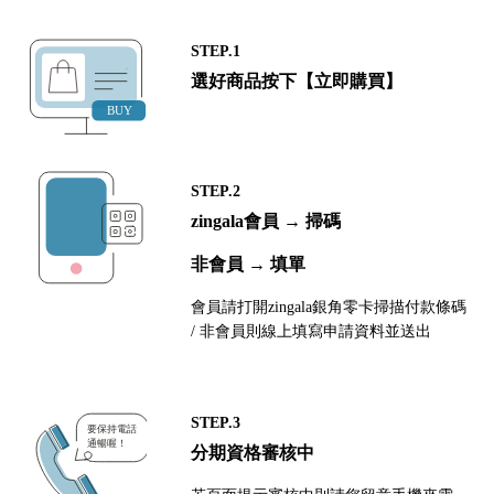
STEP.1
選好商品按下【立即購買】
STEP.2
zingala會員 → 掃碼
非會員 → 填單
會員請打開zingala銀角零卡掃描付款條碼
/ 非會員則線上填寫申請資料並送出
STEP.3
分期資格審核中