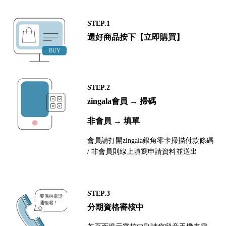
STEP.1
選好商品按下【立即購買】
STEP.2
zingala會員 → 掃碼
非會員 → 填單
會員請打開zingala銀角零卡掃描付款條碼
/ 非會員則線上填寫申請資料並送出
STEP.3
分期資格審核中