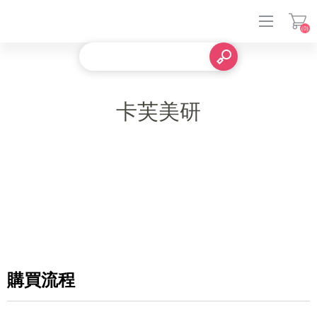
(0)
登入
卡芙美研
購買流程