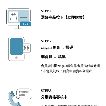
STEP.1
選好商品按下【立即購買】
STEP.2
zingala會員 → 掃碼
非會員 → 填單
會員請打開zingala銀角零卡掃描付款條碼
/ 非會員則線上填寫申請資料並送出
STEP.3
分期資格審核中