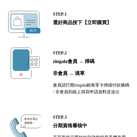
STEP.1
選好商品按下【立即購買】
STEP.2
zingala會員 → 掃碼
非會員 → 填單
會員請打開zingala銀角零卡掃描付款條碼
/ 非會員則線上填寫申請資料並送出
STEP.3
分期資格審核中