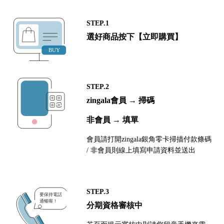
STEP.1
選好商品按下【立即購買】
STEP.2
zingala會員 → 掃碼
非會員 → 填單
會員請打開zingala銀角零卡掃描付款條碼
/ 非會員則線上填寫申請資料並送出
STEP.3
分期資格審核中