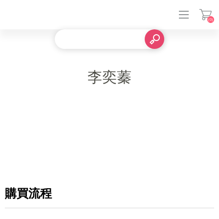
(0)
登入
李奕蓁
購買流程