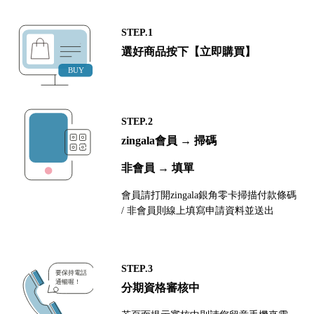
STEP.1
選好商品按下【立即購買】
STEP.2
zingala會員 → 掃碼
非會員 → 填單
會員請打開zingala銀角零卡掃描付款條碼
/ 非會員則線上填寫申請資料並送出
STEP.3
分期資格審核中