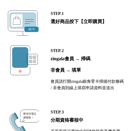
STEP.1
選好商品按下【立即購買】
STEP.2
zingala會員 → 掃碼
非會員 → 填單
會員請打開zingala銀角零卡掃描付款條碼
/ 非會員則線上填寫申請資料並送出
STEP.3
分期資格審核中