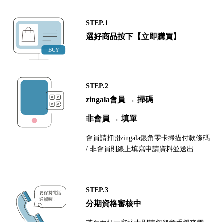
STEP.1
選好商品按下【立即購買】
STEP.2
zingala會員 → 掃碼
非會員 → 填單
會員請打開zingala銀角零卡掃描付款條碼
/ 非會員則線上填寫申請資料並送出
STEP.3
分期資格審核中