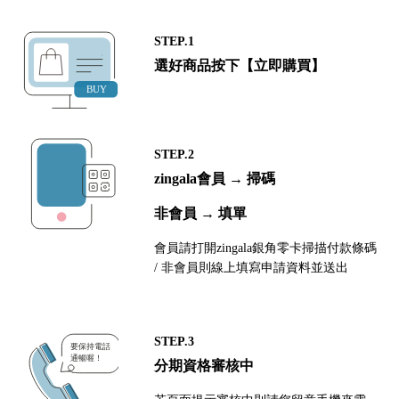
STEP.1
選好商品按下【立即購買】
STEP.2
zingala會員 → 掃碼
非會員 → 填單
會員請打開zingala銀角零卡掃描付款條碼
/ 非會員則線上填寫申請資料並送出
STEP.3
分期資格審核中