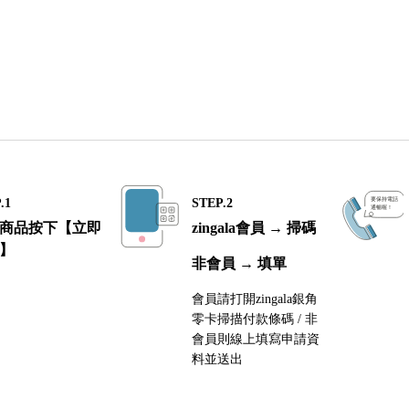
.1
STEP.2
商品按下【立即
zingala會員 → 掃碼
】
非會員 → 填單
會員請打開zingala銀角
零卡掃描付款條碼 / 非
會員則線上填寫申請資
料並送出