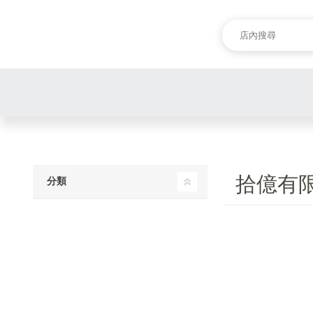
拾億有
分類