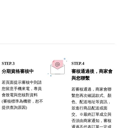
STEP.3
STEP.4
分期資格審核中
審核通過後，商家會
與您聯繫
若頁面提示審核中則請
您留意手機來電，專員
若審核通過，商家會聯
會致電與您核對資料
繫您再次確認款式、顏
(審核標準為機密，恕不
色、配送地址等資訊，
提供查詢原因)
並進行商品配送或面
交。※最終訂單成立與
否須由商家通知，審核
通過不代表訂單一定成