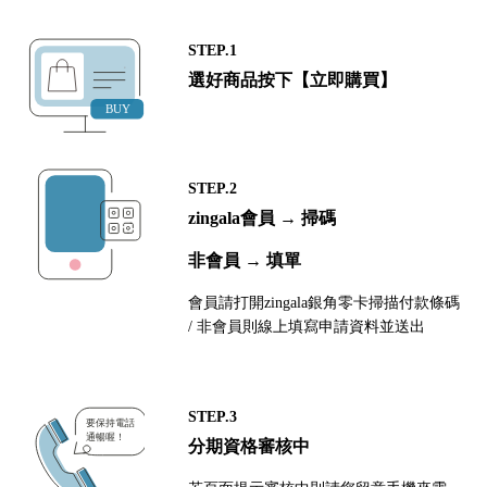
STEP.1
選好商品按下【立即購買】
STEP.2
zingala會員 → 掃碼
非會員 → 填單
會員請打開zingala銀角零卡掃描付款條碼
/ 非會員則線上填寫申請資料並送出
STEP.3
分期資格審核中