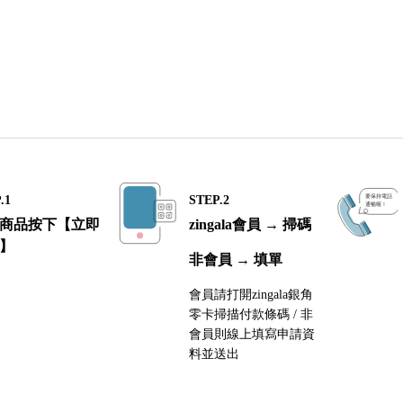
.1
STEP.2
商品按下【立即
zingala會員 → 掃碼
】
非會員 → 填單
會員請打開zingala銀角
零卡掃描付款條碼 / 非
會員則線上填寫申請資
料並送出