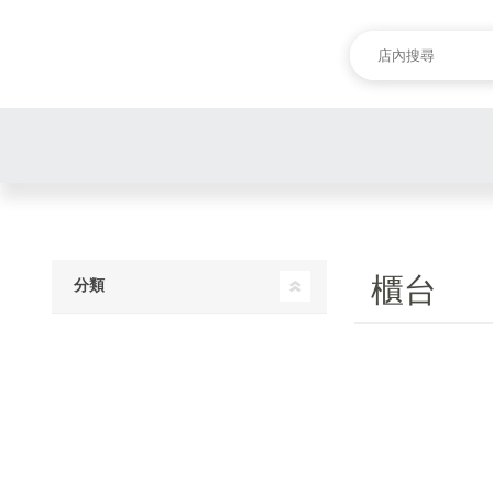
櫃台
分類