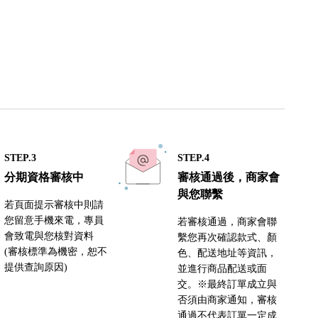
STEP.3
STEP.4
分期資格審核中
審核通過後，商家會
與您聯繫
若頁面提示審核中則請
您留意手機來電，專員
若審核通過，商家會聯
會致電與您核對資料
繫您再次確認款式、顏
(審核標準為機密，恕不
色、配送地址等資訊，
提供查詢原因)
並進行商品配送或面
交。※最終訂單成立與
否須由商家通知，審核
通過不代表訂單一定成