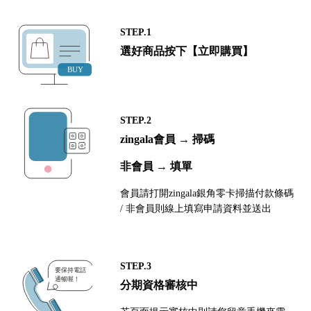
STEP.1
選好商品按下【立即購買】
STEP.2
zingala會員 → 掃碼
非會員 → 填單
會員請打開zingala銀角零卡掃描付款條碼
/ 非會員則線上填寫申請資料並送出
STEP.3
分期資格審核中