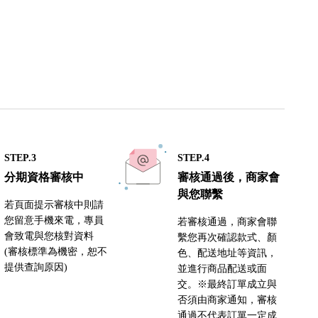
STEP.3
STEP.4
分期資格審核中
審核通過後，商家會
與您聯繫
若頁面提示審核中則請
您留意手機來電，專員
若審核通過，商家會聯
會致電與您核對資料
繫您再次確認款式、顏
(審核標準為機密，恕不
色、配送地址等資訊，
提供查詢原因)
並進行商品配送或面
交。※最終訂單成立與
否須由商家通知，審核
通過不代表訂單一定成