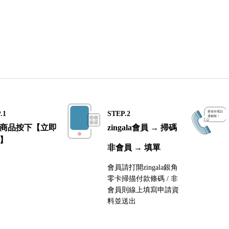
.1
STEP.2
商品按下【立即
zingala會員 → 掃碼
】
非會員 → 填單
會員請打開zingala銀角
零卡掃描付款條碼 / 非
會員則線上填寫申請資
料並送出