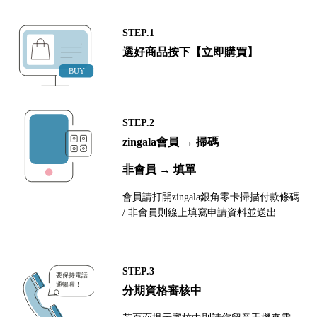
STEP.1
選好商品按下【立即購買】
STEP.2
zingala會員 → 掃碼
非會員 → 填單
會員請打開zingala銀角零卡掃描付款條碼
/ 非會員則線上填寫申請資料並送出
STEP.3
分期資格審核中