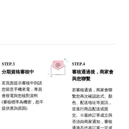
STEP.3
STEP.4
分期資格審核中
審核通過後，商家會
與您聯繫
若頁面提示審核中則請
您留意手機來電，專員
若審核通過，商家會聯
會致電與您核對資料
繫您再次確認款式、顏
(審核標準為機密，恕不
色、配送地址等資訊，
提供查詢原因)
並進行商品配送或面
交。※最終訂單成立與
否須由商家通知，審核
通過不代表訂單一定成