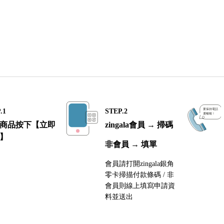
.1
STEP.2
商品按下【立即
zingala會員 → 掃碼
】
非會員 → 填單
會員請打開zingala銀角
零卡掃描付款條碼 / 非
會員則線上填寫申請資
料並送出