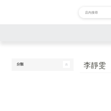
李靜雯
分類