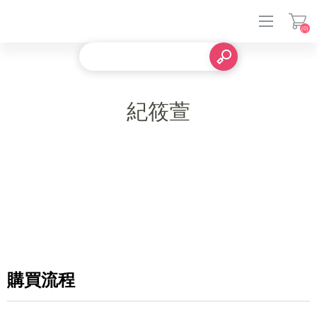
(0)
登入
紀筱萱
購買流程