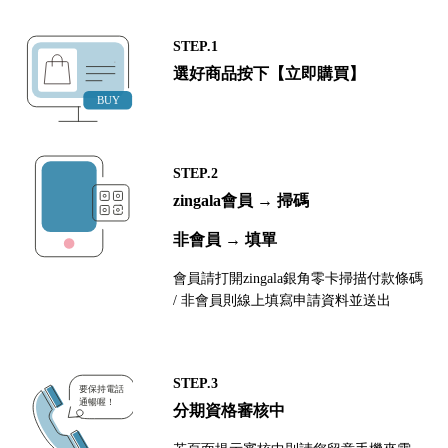
STEP.1
選好商品按下【立即購買】
STEP.2
zingala會員 → 掃碼
非會員 → 填單
會員請打開zingala銀角零卡掃描付款條碼
/ 非會員則線上填寫申請資料並送出
STEP.3
分期資格審核中