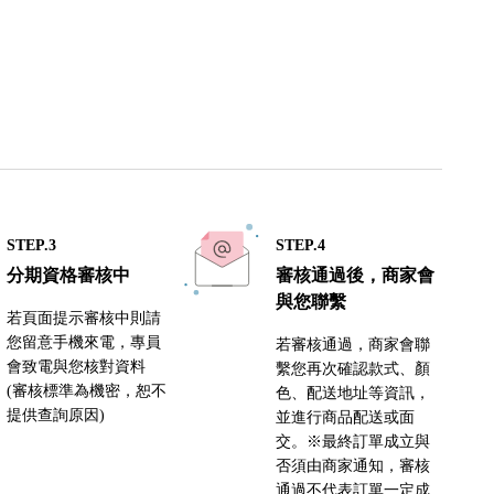
STEP.3
STEP.4
分期資格審核中
審核通過後，商家會
與您聯繫
若頁面提示審核中則請
您留意手機來電，專員
若審核通過，商家會聯
會致電與您核對資料
繫您再次確認款式、顏
(審核標準為機密，恕不
色、配送地址等資訊，
提供查詢原因)
並進行商品配送或面
交。※最終訂單成立與
否須由商家通知，審核
通過不代表訂單一定成