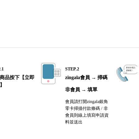
.1
STEP.2
商品按下【立即
zingala會員 → 掃碼
】
非會員 → 填單
會員請打開zingala銀角
零卡掃描付款條碼 / 非
會員則線上填寫申請資
料並送出