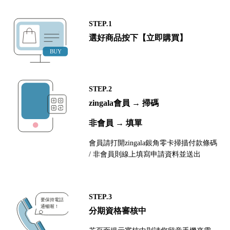
STEP.1
選好商品按下【立即購買】
STEP.2
zingala會員 → 掃碼
非會員 → 填單
會員請打開zingala銀角零卡掃描付款條碼
/ 非會員則線上填寫申請資料並送出
STEP.3
分期資格審核中