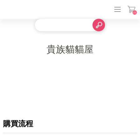
(0)
登入
貴族貓貓屋
購買流程