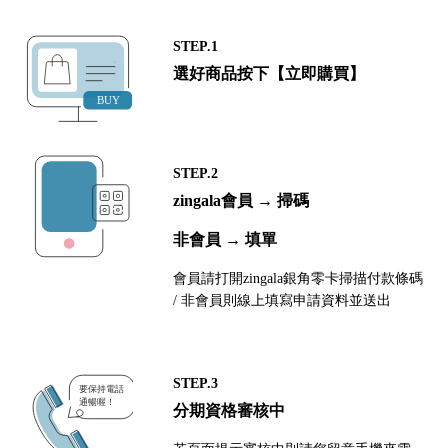
STEP.1
選好商品按下【立即購買】
STEP.2
zingala會員 → 掃碼
非會員 → 填單
會員請打開zingala銀角零卡掃描付款條碼
/ 非會員則線上填寫申請資料並送出
STEP.3
分期資格審核中