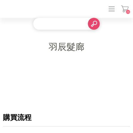
(0)
登入
羽辰髮廊
購買流程