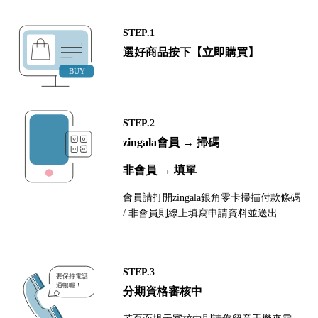
STEP.1
選好商品按下【立即購買】
STEP.2
zingala會員 → 掃碼
非會員 → 填單
會員請打開zingala銀角零卡掃描付款條碼
/ 非會員則線上填寫申請資料並送出
STEP.3
分期資格審核中