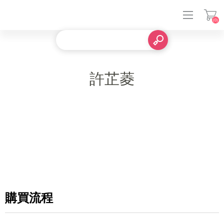
(0)
登入
許芷菱
購買流程