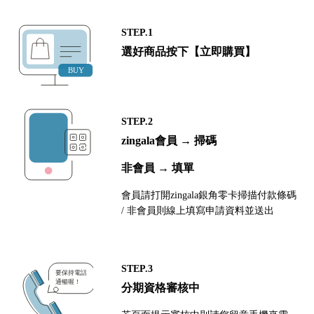
STEP.1
選好商品按下【立即購買】
STEP.2
zingala會員 → 掃碼
非會員 → 填單
會員請打開zingala銀角零卡掃描付款條碼
/ 非會員則線上填寫申請資料並送出
STEP.3
分期資格審核中