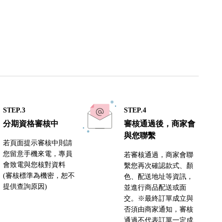
STEP.3
STEP.4
分期資格審核中
審核通過後，商家會
與您聯繫
若頁面提示審核中則請
您留意手機來電，專員
若審核通過，商家會聯
會致電與您核對資料
繫您再次確認款式、顏
(審核標準為機密，恕不
色、配送地址等資訊，
提供查詢原因)
並進行商品配送或面
交。※最終訂單成立與
否須由商家通知，審核
通過不代表訂單一定成