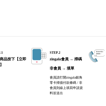
.1
STEP.2
商品按下【立即
zingala會員 → 掃碼
】
非會員 → 填單
會員請打開zingala銀角
零卡掃描付款條碼 / 非
會員則線上填寫申請資
料並送出