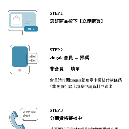
STEP.1
選好商品按下【立即購買】
STEP.2
zingala會員 → 掃碼
非會員 → 填單
會員請打開zingala銀角零卡掃描付款條碼
/ 非會員則線上填寫申請資料並送出
STEP.3
分期資格審核中