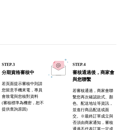
STEP.3
STEP.4
分期資格審核中
審核通過後，商家會
與您聯繫
若頁面提示審核中則請
您留意手機來電，專員
若審核通過，商家會聯
會致電與您核對資料
繫您再次確認款式、顏
(審核標準為機密，恕不
色、配送地址等資訊，
提供查詢原因)
並進行商品配送或面
交。※最終訂單成立與
否須由商家通知，審核
通過不代表訂單一定成