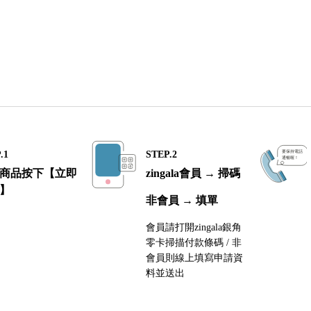
.1
STEP.2
商品按下【立即
zingala會員 → 掃碼
】
非會員 → 填單
會員請打開zingala銀角
零卡掃描付款條碼 / 非
會員則線上填寫申請資
料並送出