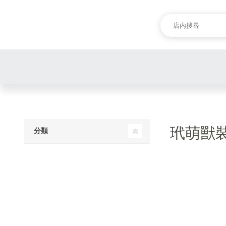
玳萌獸
分類