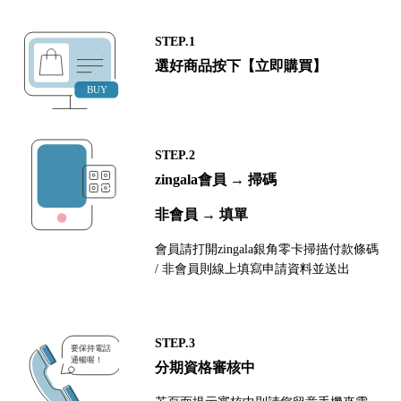
STEP.1
選好商品按下【立即購買】
STEP.2
zingala會員 → 掃碼
非會員 → 填單
會員請打開zingala銀角零卡掃描付款條碼
/ 非會員則線上填寫申請資料並送出
STEP.3
分期資格審核中