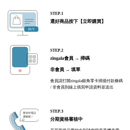
STEP.1
選好商品按下【立即購買】
STEP.2
zingala會員 → 掃碼
非會員 → 填單
會員請打開zingala銀角零卡掃描付款條碼
/ 非會員則線上填寫申請資料並送出
STEP.3
分期資格審核中