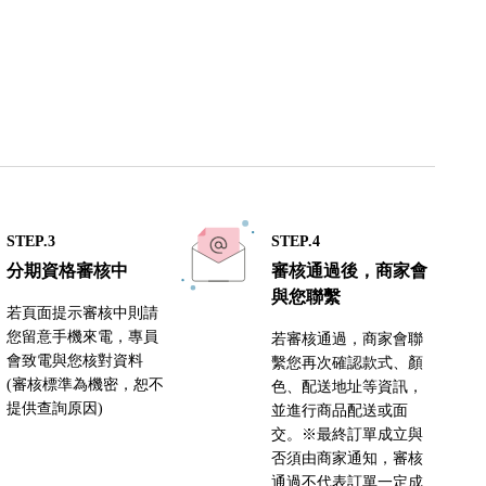
STEP.3
STEP.4
分期資格審核中
審核通過後，商家會
與您聯繫
若頁面提示審核中則請
您留意手機來電，專員
若審核通過，商家會聯
會致電與您核對資料
繫您再次確認款式、顏
(審核標準為機密，恕不
色、配送地址等資訊，
提供查詢原因)
並進行商品配送或面
交。※最終訂單成立與
否須由商家通知，審核
通過不代表訂單一定成