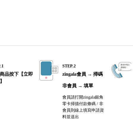
.1
STEP.2
商品按下【立即
zingala會員 → 掃碼
】
非會員 → 填單
會員請打開zingala銀角
零卡掃描付款條碼 / 非
會員則線上填寫申請資
料並送出