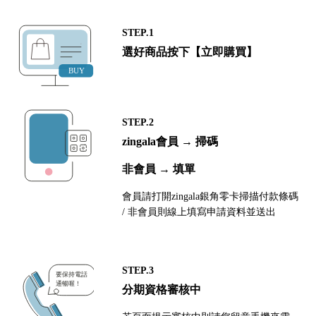
STEP.1
選好商品按下【立即購買】
STEP.2
zingala會員 → 掃碼
非會員 → 填單
會員請打開zingala銀角零卡掃描付款條碼
/ 非會員則線上填寫申請資料並送出
STEP.3
分期資格審核中