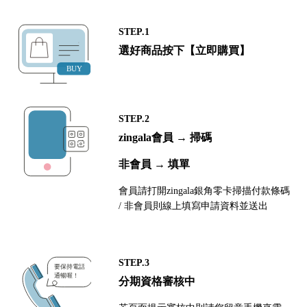
STEP.1
選好商品按下【立即購買】
STEP.2
zingala會員 → 掃碼
非會員 → 填單
會員請打開zingala銀角零卡掃描付款條碼
/ 非會員則線上填寫申請資料並送出
STEP.3
分期資格審核中