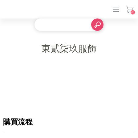
(0)
登入
東貳柒玖服飾
購買流程