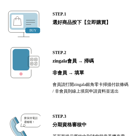
STEP.1
選好商品按下【立即購買】
STEP.2
zingala會員 → 掃碼
非會員 → 填單
會員請打開zingala銀角零卡掃描付款條碼
/ 非會員則線上填寫申請資料並送出
STEP.3
分期資格審核中