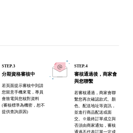
STEP.3
STEP.4
分期資格審核中
審核通過後，商家會
與您聯繫
若頁面提示審核中則請
您留意手機來電，專員
若審核通過，商家會聯
會致電與您核對資料
繫您再次確認款式、顏
(審核標準為機密，恕不
色、配送地址等資訊，
提供查詢原因)
並進行商品配送或面
交。※最終訂單成立與
否須由商家通知，審核
通過不代表訂單一定成