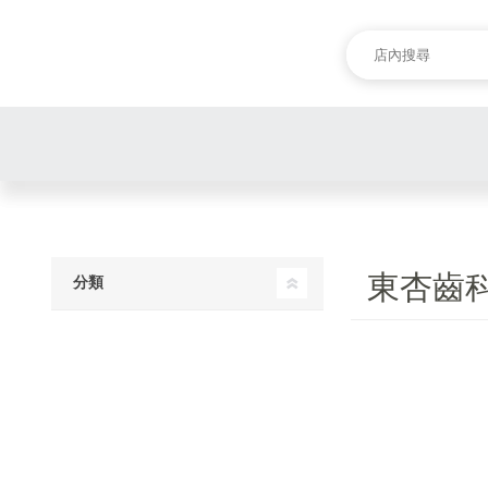
東杏齒
分類