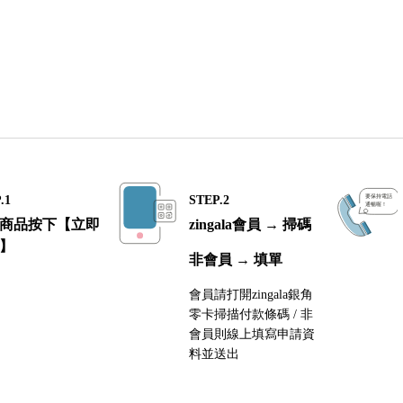
.1
STEP.2
商品按下【立即
zingala會員 → 掃碼
】
非會員 → 填單
會員請打開zingala銀角
零卡掃描付款條碼 / 非
會員則線上填寫申請資
料並送出