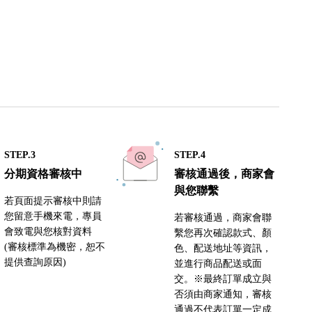
STEP.3
STEP.4
分期資格審核中
審核通過後，商家會
與您聯繫
若頁面提示審核中則請
您留意手機來電，專員
若審核通過，商家會聯
會致電與您核對資料
繫您再次確認款式、顏
(審核標準為機密，恕不
色、配送地址等資訊，
提供查詢原因)
並進行商品配送或面
交。※最終訂單成立與
否須由商家通知，審核
通過不代表訂單一定成