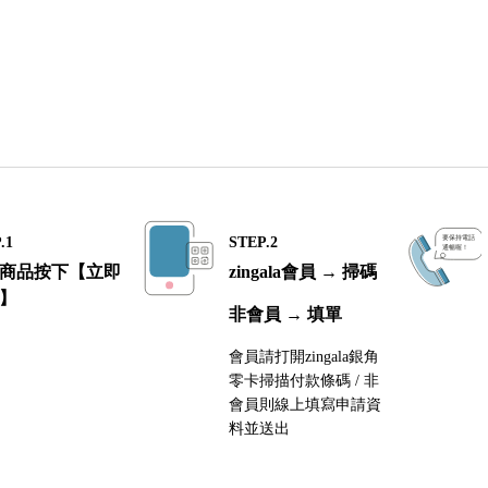
.1
STEP.2
商品按下【立即
zingala會員 → 掃碼
】
非會員 → 填單
會員請打開zingala銀角
零卡掃描付款條碼 / 非
會員則線上填寫申請資
料並送出