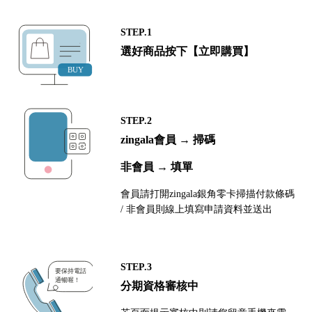
STEP.1
選好商品按下【立即購買】
STEP.2
zingala會員 → 掃碼
非會員 → 填單
會員請打開zingala銀角零卡掃描付款條碼
/ 非會員則線上填寫申請資料並送出
STEP.3
分期資格審核中