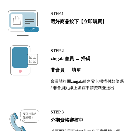
STEP.1
選好商品按下【立即購買】
STEP.2
zingala會員 → 掃碼
非會員 → 填單
會員請打開zingala銀角零卡掃描付款條碼
/ 非會員則線上填寫申請資料並送出
STEP.3
分期資格審核中