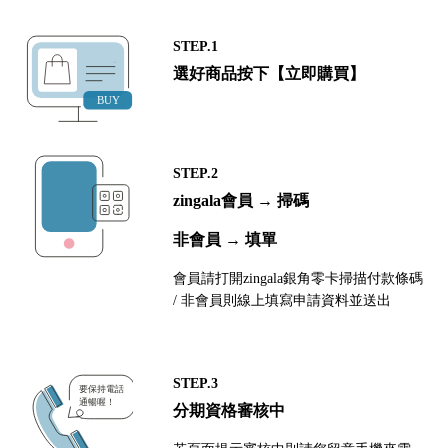
STEP.1
選好商品按下【立即購買】
STEP.2
zingala會員 → 掃碼
非會員 → 填單
會員請打開zingala銀角零卡掃描付款條碼
/ 非會員則線上填寫申請資料並送出
STEP.3
分期資格審核中