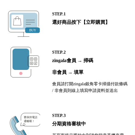
STEP.1
選好商品按下【立即購買】
STEP.2
zingala會員 → 掃碼
非會員 → 填單
會員請打開zingala銀角零卡掃描付款條碼
/ 非會員則線上填寫申請資料並送出
STEP.3
分期資格審核中