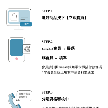
STEP.1
選好商品按下【立即購買】
STEP.2
zingala會員 → 掃碼
非會員 → 填單
會員請打開zingala銀角零卡掃描付款條碼
/ 非會員則線上填寫申請資料並送出
STEP.3
分期資格審核中