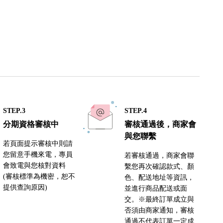
STEP.3
STEP.4
分期資格審核中
審核通過後，商家會
與您聯繫
若頁面提示審核中則請
您留意手機來電，專員
若審核通過，商家會聯
會致電與您核對資料
繫您再次確認款式、顏
(審核標準為機密，恕不
色、配送地址等資訊，
提供查詢原因)
並進行商品配送或面
交。※最終訂單成立與
否須由商家通知，審核
通過不代表訂單一定成