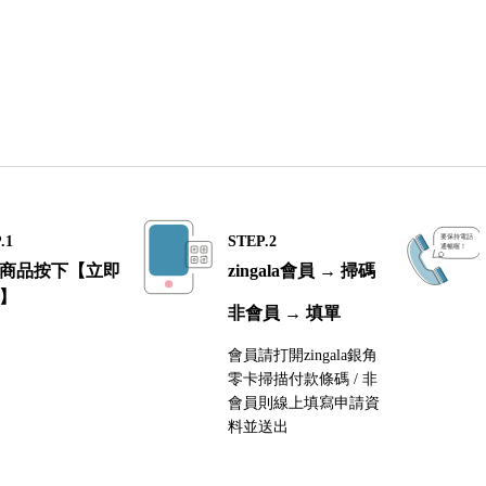
.1
STEP.2
商品按下【立即
zingala會員 → 掃碼
】
非會員 → 填單
會員請打開zingala銀角
零卡掃描付款條碼 / 非
會員則線上填寫申請資
料並送出