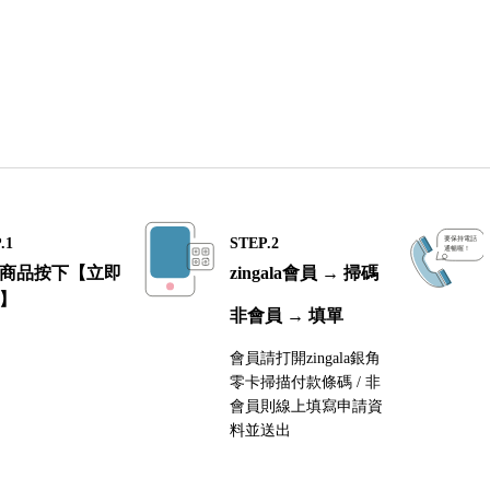
.1
STEP.2
商品按下【立即
zingala會員 → 掃碼
】
非會員 → 填單
會員請打開zingala銀角
零卡掃描付款條碼 / 非
會員則線上填寫申請資
料並送出