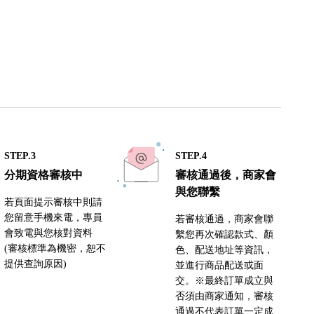
STEP.3
STEP.4
分期資格審核中
審核通過後，商家會
與您聯繫
若頁面提示審核中則請
您留意手機來電，專員
若審核通過，商家會聯
會致電與您核對資料
繫您再次確認款式、顏
(審核標準為機密，恕不
色、配送地址等資訊，
提供查詢原因)
並進行商品配送或面
交。※最終訂單成立與
否須由商家通知，審核
通過不代表訂單一定成