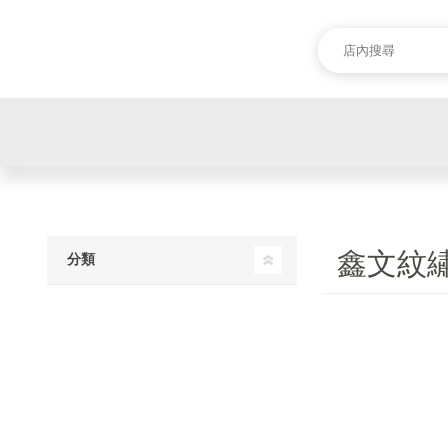
鑫文紋
分類