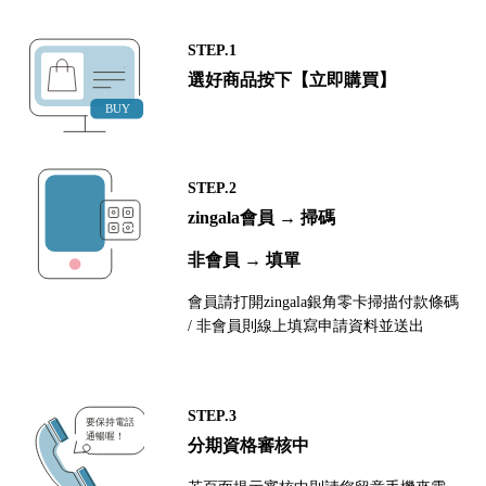
STEP.1
選好商品按下【立即購買】
STEP.2
zingala會員 → 掃碼
非會員 → 填單
會員請打開zingala銀角零卡掃描付款條碼
/ 非會員則線上填寫申請資料並送出
STEP.3
分期資格審核中