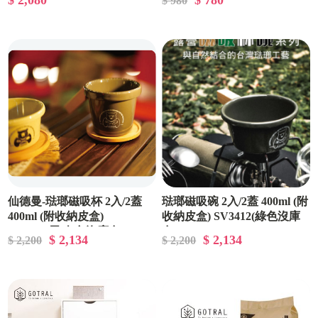
$ 2,080
$ 780
$ 980
收納袋）
任選 《加贈杯瓶清潔刷》
仙德曼-琺瑯磁吸杯 2入/2蓋
琺瑯磁吸碗 2入/2蓋 400ml (附
400ml (附收納皮盒)
收納皮盒) SV3412(綠色沒庫
SV3402(黑.白色沒庫存)
存)
$ 2,134
$ 2,134
$ 2,200
$ 2,200