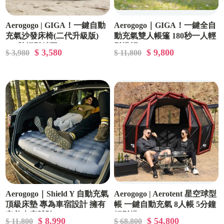
Aerogogo | GIGA！一鍵自動
Aerogogo｜GIGA！一鍵全自
充氣沙發床椅(二代升級版)
動充氣雙人帳篷 180秒一人輕
150秒輕鬆躺平
鬆搭帳
$ 3,580
$ 9,800
$ 3,980
$ 11,800
Aerogogo｜Shield Y 自動充氣
Aerogogo | Aerotent 星空球型
頂級床墊 專為車宿設計 擁有
帳 一鍵自動充氣 8人帳 5分鐘
完美車宿體驗
輕鬆搭
$ 8,990
$ 54,800
$ 11,800
$ 68,800