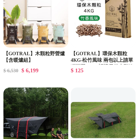
【GOTRAL】木顆粒野營爐
【GOTRAL】環保木顆粒
【含暖爐組】
4KG-松竹風味 兩包以上請單
獨下單 (SCG認證天然木顆粒)
$ 6,199
$ 125
$ 6,530