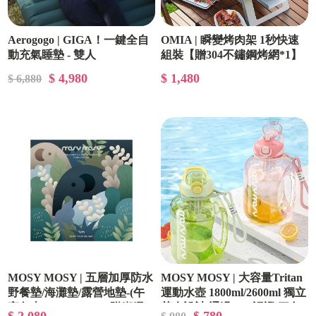
Aerogogo | GIGA！一鍵全自
OMIA | 瞬變烤肉架 1秒快速
動充氣睡墊 - 雙人
組裝【贈304不鏽鋼烤網*1】
$ 4,980
$ 1,480
$ 6,880
MOSY MOSY | 五層加厚防水
MOSY MOSY | 大容量Tritan
野餐墊/海灘墊/露營地墊-(午
運動水壺 1800ml/2600ml 獨立
夜象森)290x290cm（附綁繩&
茶倉設計 通過SGS認證 三色