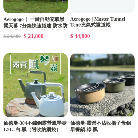
Aerogogo | Master Tunnel
Aerogogo｜ 一鍵自動充氣黑
Tent/充氣式隧道帳
翼天幕 7分鐘快速搭建 防水防
風防曬 大空間 尊爵級享受(附
$ 21,800
$ 44,800
$ 24,800
贈GIGA PUMP 80充氣幫浦)
仙德曼-304不鏽鋼露營風琴壺
仙德曼-露營不沾收摺子母鍋
1.5L -白.黑（附收納網袋）
早餐鍋-綠.黑