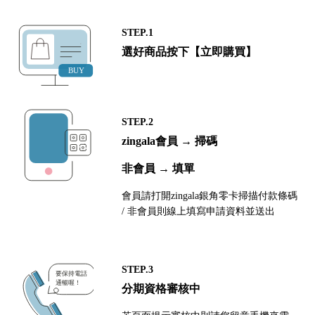
STEP.1
選好商品按下【立即購買】
STEP.2
zingala會員 → 掃碼
非會員 → 填單
會員請打開zingala銀角零卡掃描付款條碼
/ 非會員則線上填寫申請資料並送出
STEP.3
分期資格審核中