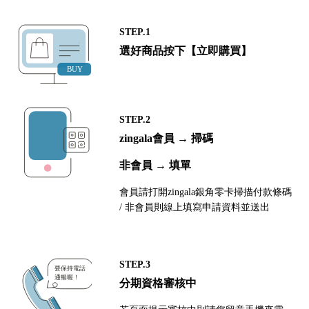
STEP.1
選好商品按下【立即購買】
STEP.2
zingala會員 → 掃碼
非會員 → 填單
會員請打開zingala銀角零卡掃描付款條碼
/ 非會員則線上填寫申請資料並送出
STEP.3
分期資格審核中