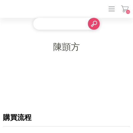
(0)
登入
陳顗方
購買流程