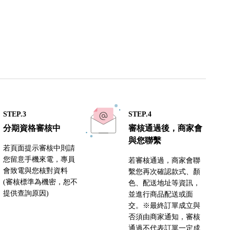
STEP.3
STEP.4
分期資格審核中
審核通過後，商家會
與您聯繫
若頁面提示審核中則請
您留意手機來電，專員
若審核通過，商家會聯
會致電與您核對資料
繫您再次確認款式、顏
(審核標準為機密，恕不
色、配送地址等資訊，
提供查詢原因)
並進行商品配送或面
交。※最終訂單成立與
否須由商家通知，審核
通過不代表訂單一定成