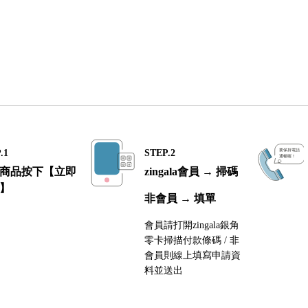
.1
STEP.2
商品按下【立即
zingala會員 → 掃碼
】
非會員 → 填單
會員請打開zingala銀角
零卡掃描付款條碼 / 非
會員則線上填寫申請資
料並送出