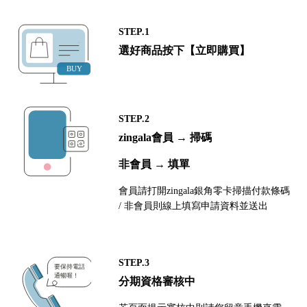
STEP.1
選好商品按下【立即購買】
STEP.2
zingala會員 → 掃碼
非會員 → 填單
會員請打開zingala銀角零卡掃描付款條碼
/ 非會員則線上填寫申請資料並送出
STEP.3
分期資格審核中